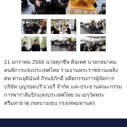
21 มกราคม 2566 นายศุภชีพ ดิษเทศ นายกสมาคม
คนพิการแห่งประเทศไทย ร่วมงานพระราชทานเพลิง
ศพ​ ท่านจุตินันท์ ภิรมย์ภักดี อดีตกรรมการ​ผู้จัดการ​
บริษัท​ บุญ​รอด​บริว​เวอรี่​ จำกัด​ และประธาน​คณะ​กรรม​
การพาราลิมปิก​แห่ง​ประเทศไทย​ ณ เมรุวัดพระ
ศรีมหาธาตุ เขตบางเขน กรุงเทพมหานคร