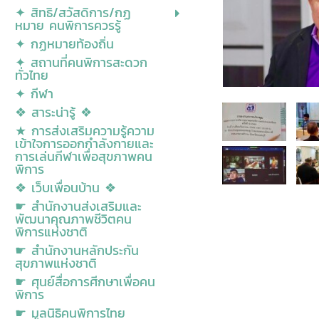
✦ สิทธิ/สวัสดิการ/กฏ
หมาย คนพิการควรรู้
✦ กฏหมายท้องถิ่น
✦ สถานที่คนพิการสะดวก
ทั่วไทย
✦ กีฬา
❖ สาระน่ารู้ ❖
★ การส่งเสริมความรู้ความ
เข้าใจการออกกำลังกายและ
การเล่นกีฬาเพื่อสุขภาพคน
พิการ
❖ เว็บเพื่อนบ้าน ❖
☛ สำนักงานส่งเสริมและ
พัฒนาคุณภาพชีวิตคน
พิการแห่งชาติ
☛ สำนักงานหลักประกัน
สุขภาพแห่งชาติ
☛ ศุนย์สื่อการศีกษาเพื่อคน
พิการ
☛ มูลนิธิคนพิการไทย