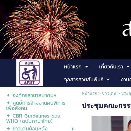
หน้าแรก
เกี่ยวกับเรา
จุลสารสายสัมพันธ์
งาน
หน้าแรก
>
ข่าวเด่น
>
ประช
✦ องค์กรสาขาสมาคมฯ
✦ ศูนย์การจ้างงานคนพิการ
ประชุมคณะกรรม
เพื่อสังคม
✦ CBR Guidelines ของ
WHO (ฉบับภาษาไทย)
✦ ข่าวเด่นย้อนหลัง