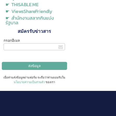
☛ THISABLE.ME
☛ ViewsShareFriendly
☛ สำนักงานสลากกินแบ่ง
รัฐบาล
สมัครรับข่าวสาร
กรอกอีเมล
เมื่อท่านส่งข้อมูลผ่านฟอร์ม จะถือว่าท่านยอมรับใน
นโยบายความเป็นส่วนตัว
ของเรา