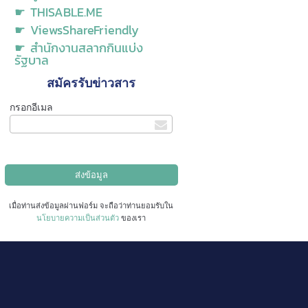
☛ THISABLE.ME
☛ ViewsShareFriendly
☛ สำนักงานสลากกินแบ่ง
รัฐบาล
สมัครรับข่าวสาร
กรอกอีเมล
เมื่อท่านส่งข้อมูลผ่านฟอร์ม จะถือว่าท่านยอมรับใน
นโยบายความเป็นส่วนตัว
ของเรา