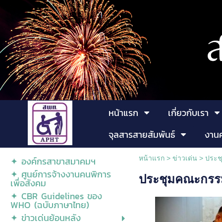
หน้าแรก
เกี่ยวกับเรา
จุลสารสายสัมพันธ์
งาน
หน้าแรก
>
ข่าวเด่น
>
ประช
✦ องค์กรสาขาสมาคมฯ
✦ ศูนย์การจ้างงานคนพิการ
ประชุมคณะกรรม
เพื่อสังคม
✦ CBR Guidelines ของ
WHO (ฉบับภาษาไทย)
✦ ข่าวเด่นย้อนหลัง