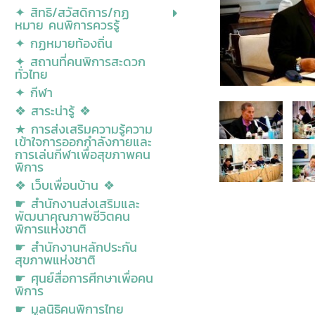
✦ สิทธิ/สวัสดิการ/กฏ
หมาย คนพิการควรรู้
✦ กฏหมายท้องถิ่น
✦ สถานที่คนพิการสะดวก
ทั่วไทย
✦ กีฬา
❖ สาระน่ารู้ ❖
★ การส่งเสริมความรู้ความ
เข้าใจการออกกำลังกายและ
การเล่นกีฬาเพื่อสุขภาพคน
พิการ
❖ เว็บเพื่อนบ้าน ❖
☛ สำนักงานส่งเสริมและ
พัฒนาคุณภาพชีวิตคน
พิการแห่งชาติ
☛ สำนักงานหลักประกัน
สุขภาพแห่งชาติ
☛ ศุนย์สื่อการศีกษาเพื่อคน
พิการ
☛ มูลนิธิคนพิการไทย