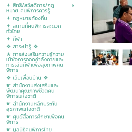
✦ สิทธิ/สวัสดิการ/กฏ
หมาย คนพิการควรรู้
✦ กฏหมายท้องถิ่น
✦ สถานที่คนพิการสะดวก
ทั่วไทย
✦ กีฬา
❖ สาระน่ารู้ ❖
★ การส่งเสริมความรู้ความ
เข้าใจการออกกำลังกายและ
การเล่นกีฬาเพื่อสุขภาพคน
พิการ
❖ เว็บเพื่อนบ้าน ❖
☛ สำนักงานส่งเสริมและ
พัฒนาคุณภาพชีวิตคน
พิการแห่งชาติ
☛ สำนักงานหลักประกัน
สุขภาพแห่งชาติ
☛ ศุนย์สื่อการศีกษาเพื่อคน
พิการ
☛ มูลนิธิคนพิการไทย