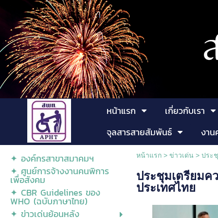
หน้าแรก
เกี่ยวกับเรา
จุลสารสายสัมพันธ์
งาน
หน้าแรก
>
ข่าวเด่น
>
ประช
✦ องค์กรสาขาสมาคมฯ
✦ ศูนย์การจ้างงานคนพิการ
ประชุมเตรียมค
เพื่อสังคม
ประเทศไทย
✦ CBR Guidelines ของ
WHO (ฉบับภาษาไทย)
✦ ข่าวเด่นย้อนหลัง