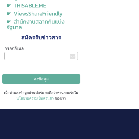
☛ THISABLE.ME
☛ ViewsShareFriendly
☛ สำนักงานสลากกินแบ่ง
รัฐบาล
สมัครรับข่าวสาร
กรอกอีเมล
เมื่อท่านส่งข้อมูลผ่านฟอร์ม จะถือว่าท่านยอมรับใน
นโยบายความเป็นส่วนตัว
ของเรา