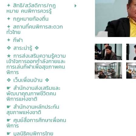
✦ สิทธิ/สวัสดิการ/กฏ
หมาย คนพิการควรรู้
✦ กฏหมายท้องถิ่น
✦ สถานที่คนพิการสะดวก
ทั่วไทย
✦ กีฬา
❖ สาระน่ารู้ ❖
★ การส่งเสริมความรู้ความ
เข้าใจการออกกำลังกายและ
การเล่นกีฬาเพื่อสุขภาพคน
พิการ
❖ เว็บเพื่อนบ้าน ❖
☛ สำนักงานส่งเสริมและ
พัฒนาคุณภาพชีวิตคน
พิการแห่งชาติ
☛ สำนักงานหลักประกัน
สุขภาพแห่งชาติ
☛ ศุนย์สื่อการศีกษาเพื่อคน
พิการ
☛ มูลนิธิคนพิการไทย