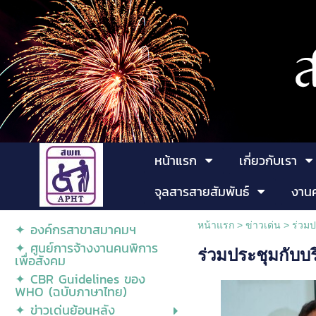
หน้าแรก
เกี่ยวกับเรา
จุลสารสายสัมพันธ์
งาน
หน้าแรก
>
ข่าวเด่น
>
ร่วม
✦ องค์กรสาขาสมาคมฯ
✦ ศูนย์การจ้างงานคนพิการ
ร่วมประชุมกับบ
เพื่อสังคม
✦ CBR Guidelines ของ
WHO (ฉบับภาษาไทย)
✦ ข่าวเด่นย้อนหลัง