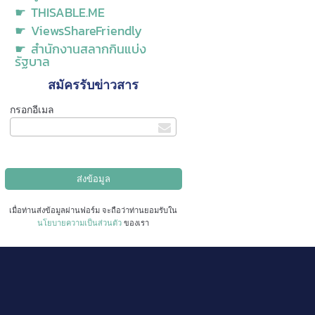
☛ THISABLE.ME
☛ ViewsShareFriendly
☛ สำนักงานสลากกินแบ่ง
รัฐบาล
สมัครรับข่าวสาร
กรอกอีเมล
เมื่อท่านส่งข้อมูลผ่านฟอร์ม จะถือว่าท่านยอมรับใน
นโยบายความเป็นส่วนตัว
ของเรา