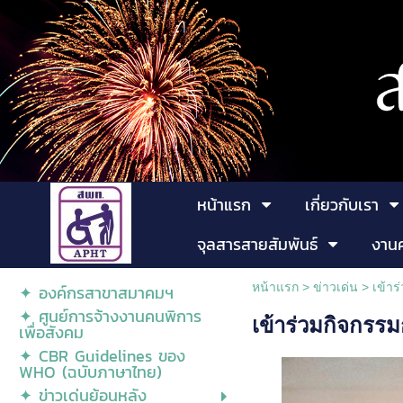
หน้าแรก
เกี่ยวกับเรา
จุลสารสายสัมพันธ์
งาน
หน้าแรก
>
ข่าวเด่น
>
เข้า
✦ องค์กรสาขาสมาคมฯ
✦ ศูนย์การจ้างงานคนพิการ
เข้าร่วมกิจกรร
เพื่อสังคม
✦ CBR Guidelines ของ
WHO (ฉบับภาษาไทย)
✦ ข่าวเด่นย้อนหลัง