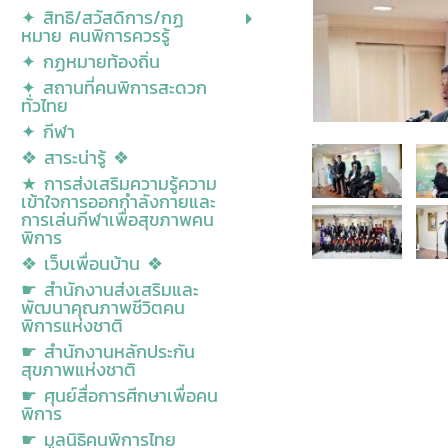
✦ สิทธิ/สวัสดิการ/กฏ
หมาย คนพิการควรรู้
✦ กฏหมายท้องถิ่น
✦ สถานที่คนพิการสะดวก
ทั่วไทย
✦ กีฬา
❖ สาระน่ารู้ ❖
★ การส่งเสริมความรู้ความ
เข้าใจการออกกำลังกายและ
การเล่นกีฬาเพื่อสุขภาพคน
พิการ
❖ เว็บเพื่อนบ้าน ❖
☛ สำนักงานส่งเสริมและ
พัฒนาคุณภาพชีวิตคน
พิการแห่งชาติ
☛ สำนักงานหลักประกัน
สุขภาพแห่งชาติ
☛ ศุนย์สื่อการศีกษาเพื่อคน
พิการ
☛ มูลนิธิคนพิการไทย