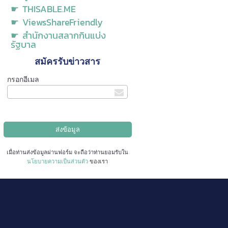
☛ THISABLE.ME
☛ ViewsShareFriendly
☛ สำนักงานสลากกินแบ่ง
รัฐบาล
สมัครรับข่าวสาร
กรอกอีเมล
เมื่อท่านส่งข้อมูลผ่านฟอร์ม จะถือว่าท่านยอมรับใน
นโยบายความเป็นส่วนตัว
ของเรา