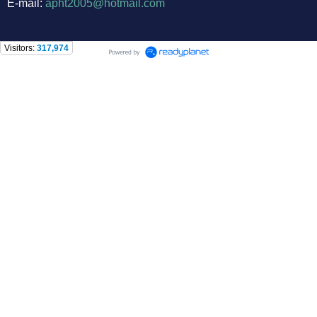
E-mail:
apht2005@hotmail.com
Visitors:
317,974