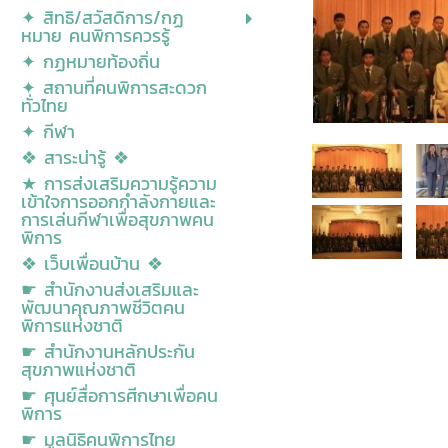
✦ สิทธิ/สวัสดิการ/กฏ
หมาย คนพิการควรรู้
✦ กฏหมายท้องถิ่น
✦ สถานที่คนพิการสะดวก
ทั่วไทย
✦ กีฬา
❖ สาระน่ารู้ ❖
★ การส่งเสริมความรู้ความ
เข้าใจการออกกำลังกายและ
การเล่นกีฬาเพื่อสุขภาพคน
พิการ
❖ เว็บเพื่อนบ้าน ❖
☛ สำนักงานส่งเสริมและ
พัฒนาคุณภาพชีวิตคน
พิการแห่งชาติ
☛ สำนักงานหลักประกัน
สุขภาพแห่งชาติ
☛ ศุนย์สื่อการศีกษาเพื่อคน
พิการ
☛ มูลนิธิคนพิการไทย