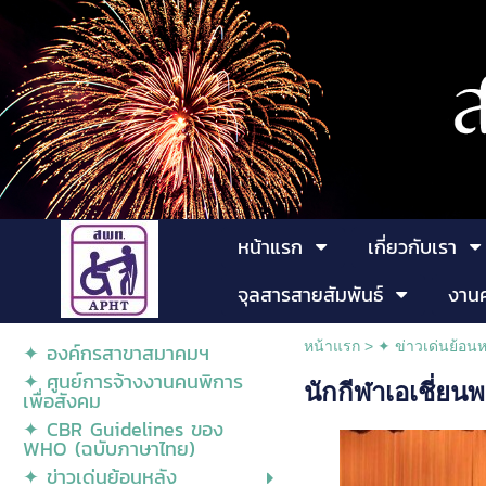
หน้าแรก
เกี่ยวกับเรา
จุลสารสายสัมพันธ์
งาน
หน้าแรก
>
✦ ข่าวเด่นย้อนห
✦ องค์กรสาขาสมาคมฯ
✦ ศูนย์การจ้างงานคนพิการ
นักกีฬาเอเชี่ยน
เพื่อสังคม
✦ CBR Guidelines ของ
WHO (ฉบับภาษาไทย)
✦ ข่าวเด่นย้อนหลัง