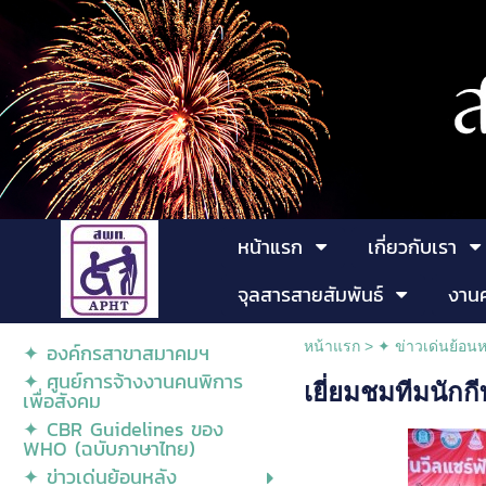
หน้าแรก
เกี่ยวกับเรา
จุลสารสายสัมพันธ์
งาน
หน้าแรก
>
✦ ข่าวเด่นย้อนห
✦ องค์กรสาขาสมาคมฯ
✦ ศูนย์การจ้างงานคนพิการ
เยี่ยมชมทีมนักก
เพื่อสังคม
✦ CBR Guidelines ของ
WHO (ฉบับภาษาไทย)
✦ ข่าวเด่นย้อนหลัง