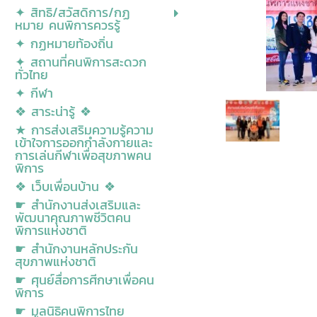
✦ สิทธิ/สวัสดิการ/กฏ
หมาย คนพิการควรรู้
✦ กฏหมายท้องถิ่น
✦ สถานที่คนพิการสะดวก
ทั่วไทย
✦ กีฬา
❖ สาระน่ารู้ ❖
★ การส่งเสริมความรู้ความ
เข้าใจการออกกำลังกายและ
การเล่นกีฬาเพื่อสุขภาพคน
พิการ
❖ เว็บเพื่อนบ้าน ❖
☛ สำนักงานส่งเสริมและ
พัฒนาคุณภาพชีวิตคน
พิการแห่งชาติ
☛ สำนักงานหลักประกัน
สุขภาพแห่งชาติ
☛ ศุนย์สื่อการศีกษาเพื่อคน
พิการ
☛ มูลนิธิคนพิการไทย