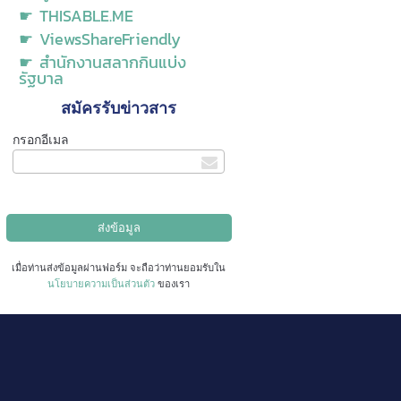
☛ THISABLE.ME
☛ ViewsShareFriendly
☛ สำนักงานสลากกินแบ่ง
รัฐบาล
สมัครรับข่าวสาร
กรอกอีเมล
เมื่อท่านส่งข้อมูลผ่านฟอร์ม จะถือว่าท่านยอมรับใน
นโยบายความเป็นส่วนตัว
ของเรา