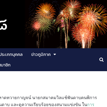
ประเภทบุคคล
ข่าวภูมิภาค
สมาชิก
์ หาดทวายกาญจน์ นายกสมาคมวิลแช์ฟันดาบคนพิการ
ฟันดาบ และดูความเรียบร้อยของสนามแข่งขัน ใน
การ