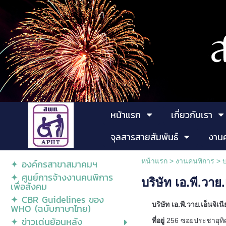
หน้าแรก
เกี่ยวกับเรา
จุลสารสายสัมพันธ์
งาน
หน้าแรก
>
งานคนพิการ
>
บ
✦ องค์กรสาขาสมาคมฯ
✦ ศูนย์การจ้างงานคนพิการ
บริษัท เอ.พี.วาย.
เพื่อสังคม
✦ CBR Guidelines ของ
บริษัท เอ.พี.วาย.เอ็นจิเนี
WHO (ฉบับภาษาไทย)
✦ ข่าวเด่นย้อนหลัง
ที่อยู่
256 ซอยประชาอุทิศ