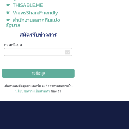
☛ THISABLE.ME
☛ ViewsShareFriendly
☛ สำนักงานสลากกินแบ่ง
รัฐบาล
สมัครรับข่าวสาร
กรอกอีเมล
เมื่อท่านส่งข้อมูลผ่านฟอร์ม จะถือว่าท่านยอมรับใน
นโยบายความเป็นส่วนตัว
ของเรา