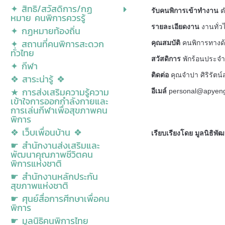
✦ สิทธิ/สวัสดิการ/กฏ
รับคนพิการเข้าทำงาน
ต
หมาย คนพิการควรรู้
รายละเอียดงาน
งานทั่ว
✦ กฏหมายท้องถิ่น
✦ สถานที่คนพิการสะดวก
คุณสมบัติ
คนพิการทางด้า
ทั่วไทย
สวัสดิการ
พักร้อนประจำป
✦ กีฬา
ติดต่อ
คุณจำปา ศิริรัตน
❖ สาระน่ารู้ ❖
★ การส่งเสริมความรู้ความ
อีเมล์
personal@apyen
เข้าใจการออกกำลังกายและ
การเล่นกีฬาเพื่อสุขภาพคน
พิการ
❖ เว็บเพื่อนบ้าน ❖
เรียบเรียงโดย มูลนิธิพ
☛ สำนักงานส่งเสริมและ
พัฒนาคุณภาพชีวิตคน
พิการแห่งชาติ
☛ สำนักงานหลักประกัน
สุขภาพแห่งชาติ
☛ ศุนย์สื่อการศีกษาเพื่อคน
พิการ
☛ มูลนิธิคนพิการไทย