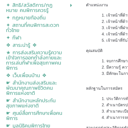
✦ สิทธิ/สวัสดิการ/กฏ
ตำแหน่งงาน
หมาย คนพิการควรรู้
เจ้าหน้าที่
✦ กฏหมายท้องถิ่น
เจ้าหน้าที่ด
✦ สถานที่คนพิการสะดวก
เจ้าหน้าที่ฝ
ทั่วไทย
เจ้าหน้าที่ด
✦ กีฬา
เจ้าหน้าที่ร
❖ สาระน่ารู้ ❖
คุณสมบัติ
★ การส่งเสริมความรู้ความ
เข้าใจการออกกำลังกายและ
จบการศึกษา
การเล่นกีฬาเพื่อสุขภาพคน
พิการ
มีความรู้ 
มีทักษะในการส
❖ เว็บเพื่อนบ้าน ❖
☛ สำนักงานส่งเสริมและ
พัฒนาคุณภาพชีวิตคน
หลักฐานในการสมัคร
พิการแห่งชาติ
ประวัติการ
☛ สำนักงานหลักประกัน
สุขภาพแห่งชาติ
สำเนาบัตร
สำเนาทะเบี
☛ ศุนย์สื่อการศีกษาเพื่อคน
พิการ
สำเนาการจบ
☛ มูลนิธิคนพิการไทย
สามารถส่งประวัติการทำ