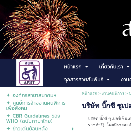
หน้าแรก
เกี่ยวกับเรา
จุลสารสายสัมพันธ์
งาน
หน้าแรก
>
งานคนพิการ
>
บ
✦ องค์กรสาขาสมาคมฯ
✦ ศูนย์การจ้างงานคนพิการ
บริษัท บิ๊กซี ซู
เพื่อสังคม
✦ CBR Guidelines ของ
บริษัท บิ๊กซี ซูเปอร์เซ็
WHO (ฉบับภาษาไทย)
ราชดำริ)
โดยมีรายละเอี
✦ ข่าวเด่นย้อนหลัง