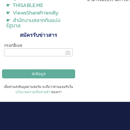
☛ THISABLE.ME
☛ ViewsShareFriendly
☛ สำนักงานสลากกินแบ่ง
รัฐบาล
สมัครรับข่าวสาร
กรอกอีเมล
เมื่อท่านส่งข้อมูลผ่านฟอร์ม จะถือว่าท่านยอมรับใน
นโยบายความเป็นส่วนตัว
ของเรา