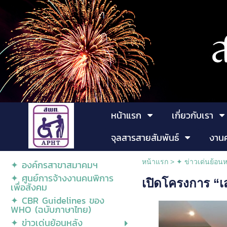
หน้าแรก
เกี่ยวกับเรา
จุลสารสายสัมพันธ์
งาน
หน้าแรก
>
✦ ข่าวเด่นย้อนห
✦ องค์กรสาขาสมาคมฯ
✦ ศูนย์การจ้างงานคนพิการ
เปิดโครงการ “เส
เพื่อสังคม
✦ CBR Guidelines ของ
WHO (ฉบับภาษาไทย)
✦ ข่าวเด่นย้อนหลัง