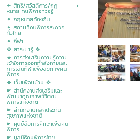
✦ สิทธิ/สวัสดิการ/กฏ
หมาย คนพิการควรรู้
✦ กฏหมายท้องถิ่น
✦ สถานที่คนพิการสะดวก
ทั่วไทย
✦ กีฬา
❖ สาระน่ารู้ ❖
★ การส่งเสริมความรู้ความ
เข้าใจการออกกำลังกายและ
การเล่นกีฬาเพื่อสุขภาพคน
พิการ
❖ เว็บเพื่อนบ้าน ❖
☛ สำนักงานส่งเสริมและ
พัฒนาคุณภาพชีวิตคน
พิการแห่งชาติ
☛ สำนักงานหลักประกัน
สุขภาพแห่งชาติ
☛ ศุนย์สื่อการศีกษาเพื่อคน
พิการ
☛ มูลนิธิคนพิการไทย