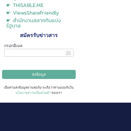
☛ THISABLE.ME
☛ ViewsShareFriendly
☛ สำนักงานสลากกินแบ่ง
รัฐบาล
สมัครรับข่าวสาร
กรอกอีเมล
เมื่อท่านส่งข้อมูลผ่านฟอร์ม จะถือว่าท่านยอมรับใน
นโยบายความเป็นส่วนตัว
ของเรา