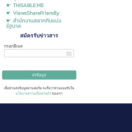
☛ THISABLE.ME
☛ ViewsShareFriendly
☛ สำนักงานสลากกินแบ่ง
รัฐบาล
สมัครรับข่าวสาร
กรอกอีเมล
เมื่อท่านส่งข้อมูลผ่านฟอร์ม จะถือว่าท่านยอมรับใน
นโยบายความเป็นส่วนตัว
ของเรา