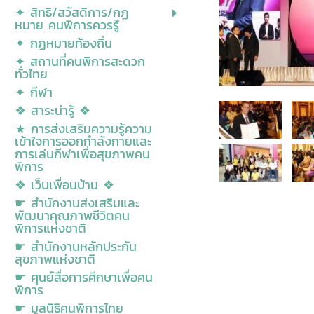
✦ สิทธิ/สวัสดิการ/กฏ
หมาย คนพิการควรรู้
✦ กฏหมายท้องถิ่น
✦ สถานที่คนพิการสะดวก
ทั่วไทย
✦ กีฬา
❖ สาระน่ารู้ ❖
★ การส่งเสริมความรู้ความ
เข้าใจการออกกำลังกายและ
การเล่นกีฬาเพื่อสุขภาพคน
พิการ
❖ เว็บเพื่อนบ้าน ❖
☛ สำนักงานส่งเสริมและ
พัฒนาคุณภาพชีวิตคน
พิการแห่งชาติ
☛ สำนักงานหลักประกัน
สุขภาพแห่งชาติ
☛ ศุนย์สื่อการศีกษาเพื่อคน
พิการ
☛ มูลนิธิคนพิการไทย