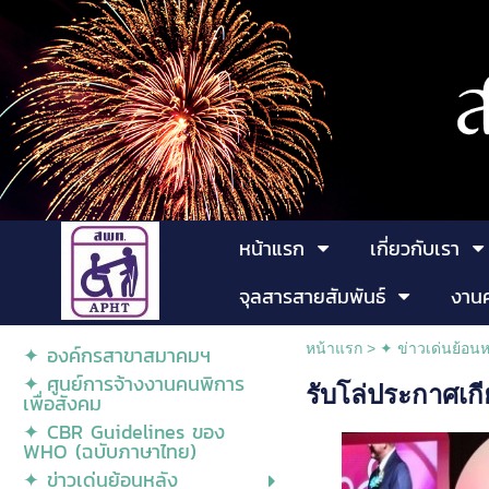
หน้าแรก
เกี่ยวกับเรา
จุลสารสายสัมพันธ์
งาน
หน้าแรก
>
✦ ข่าวเด่นย้อนห
✦ องค์กรสาขาสมาคมฯ
✦ ศูนย์การจ้างงานคนพิการ
รับโล่ประกาศเก
เพื่อสังคม
✦ CBR Guidelines ของ
WHO (ฉบับภาษาไทย)
✦ ข่าวเด่นย้อนหลัง