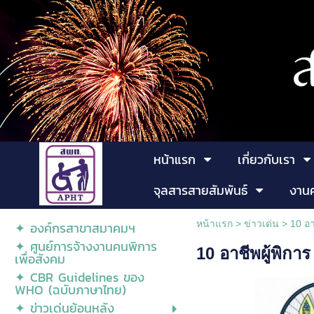
หน้าแรก
เกี่ยวกับเรา
จุลสารสายสัมพันธ์
งาน
หน้าแรก
>
ข่าวเด่น
>
10 อา
✦ องค์กรสาขาสมาคมฯ
✦ ศูนย์การจ้างงานคนพิการ
10 อาชีพผู้พิการ
เพื่อสังคม
✦ CBR Guidelines ของ
WHO (ฉบับภาษาไทย)
✦ ข่าวเด่นย้อนหลัง