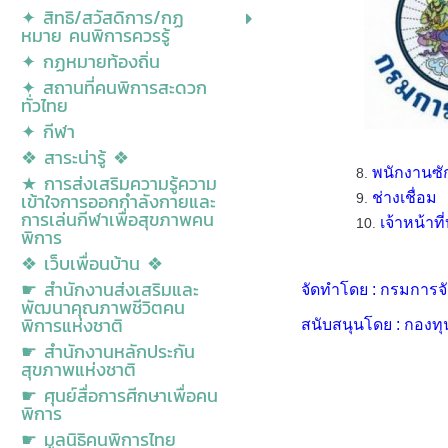
✦ สิทธิ/สวัสดิการ/กฏ
หมาย คนพิการควรรู้
✦ กฏหมายท้องถิ่น
✦ สถานที่คนพิการสะดวก
ทั่วไทย
✦ กีฬา
❖ สาระน่ารู้ ❖
พนักงานซั
★ การส่งเสริมความรู้ความ
เข้าใจการออกกำลังกายและ
ช่างเชื่อม
การเล่นกีฬาเพื่อสุขภาพคน
เจ้าหน้าที
พิการ
❖ เว็บเพื่อนบ้าน ❖
☛ สำนักงานส่งเสริมและ
จัดทำโดย : กรมการ
พัฒนาคุณภาพชีวิตคน
พิการแห่งชาติ
สนับสนุนโดย : กองท
☛ สำนักงานหลักประกัน
สุขภาพแห่งชาติ
☛ ศุนย์สื่อการศีกษาเพื่อคน
พิการ
☛ มูลนิธิคนพิการไทย