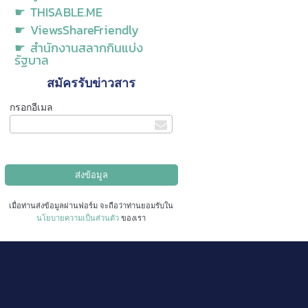
☛ THISABLE.ME
☛ ViewsShareFriendly
☛ สำนักงานสลากกินแบ่ง
รัฐบาล
สมัครรับข่าวสาร
กรอกอีเมล
เมื่อท่านส่งข้อมูลผ่านฟอร์ม จะถือว่าท่านยอมรับใน
นโยบายความเป็นส่วนตัว
ของเรา