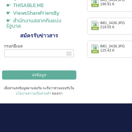
IMG_3434.JPG
☛ THISABLE.ME
196.91 K
☛ ViewsShareFriendly
☛ สำนักงานสลากกินแบ่ง
IMG_3436.JPG
รัฐบาล
218.05 K
สมัครรับข่าวสาร
กรอกอีเมล
IMG_3438.JPG
125.42 K
เมื่อท่านส่งข้อมูลผ่านฟอร์ม จะถือว่าท่านยอมรับใน
นโยบายความเป็นส่วนตัว
ของเรา