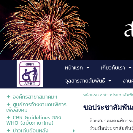
หน้าแรก
เกี่ยวกับเรา
จุลสารสายสัมพันธ์
งาน
หน้าแรก
> ข่าวประชาสัมพั
✦ องค์กรสาขาสมาคมฯ
✦ ศูนย์การจ้างงานคนพิการ
ขอประชาสัมพันธ
เพื่อสังคม
✦ CBR Guidelines ของ
ด้วยสมาคมคนพิการแ
WHO (ฉบับภาษาไทย)
ร่วมมือประชาสัมพันธ
✦ ข่าวเด่นย้อนหลัง