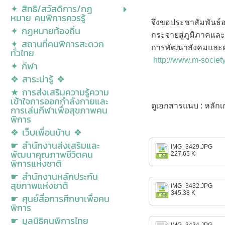
✦ สิทธิ/สวัสดิการ/กฏ
หมาย คนพิการควรรู้
จึงขอประชาสัมพันธ
✦ กฏหมายท้องถิ่น
กระจายสู่ภูมิภาคแล
✦ สถานที่คนพิการสะดวก
การพัฒนาสังคมและคว
ทั่วไทย
http://www.m-society
✦ กีฬา
❖ สาระน่ารู้ ❖
★ การส่งเสริมความรู้ความ
เข้าใจการออกกำลังกายและ
ดูเอกสารแนบ : หลั
การเล่นกีฬาเพื่อสุขภาพคน
พิการ
❖ เว็บเพื่อนบ้าน ❖
☛ สำนักงานส่งเสริมและ
IMG_3429.JPG
พัฒนาคุณภาพชีวิตคน
227.65 K
พิการแห่งชาติ
☛ สำนักงานหลักประกัน
สุขภาพแห่งชาติ
IMG_3432.JPG
345.38 K
☛ ศุนย์สื่อการศีกษาเพื่อคน
พิการ
☛ มูลนิธิคนพิการไทย