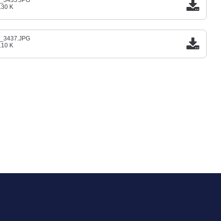
_3435.JPG
.30 K
_3437.JPG
.10 K