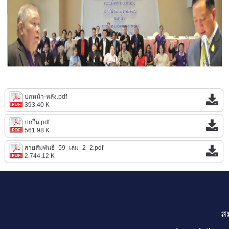
ปกหน้า-หลัง.pdf
393.40 K
ปกใน.pdf
561.98 K
สายสัมพันธื_59_เล่ม_2_2.pdf
2,744.12 K
ส