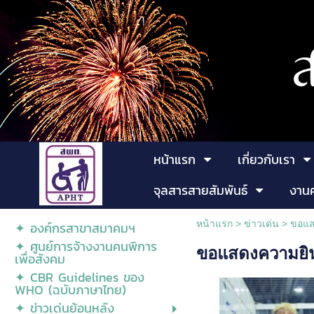
หน้าแรก
เกี่ยวกับเรา
จุลสารสายสัมพันธ์
งาน
หน้าแรก
>
ข่าวเด่น
>
ขอแสด
✦ องค์กรสาขาสมาคมฯ
✦ ศูนย์การจ้างงานคนพิการ
ขอแสดงความยินด
เพื่อสังคม
✦ CBR Guidelines ของ
WHO (ฉบับภาษาไทย)
✦ ข่าวเด่นย้อนหลัง