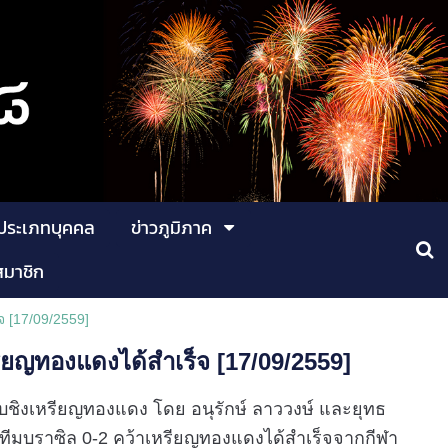
ประเภทบุคคล
ข่าวภูมิภาค
สมาชิก
จ [17/09/2559]
ียญทองแดงได้สำเร็จ [17/09/2559]
บชิงเหรียญทองแดง โดย อนุรักษ์ ลาววงษ์ และยุทธ
าชนะ ทีมบราซิล 0-2 คว้าเหรียญทองแดงได้สำเร็จจากกีฬา