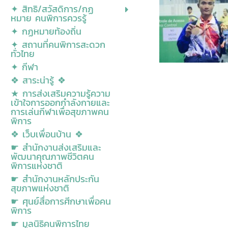
✦ สิทธิ/สวัสดิการ/กฏ
หมาย คนพิการควรรู้
✦ กฏหมายท้องถิ่น
✦ สถานที่คนพิการสะดวก
ทั่วไทย
✦ กีฬา
❖ สาระน่ารู้ ❖
★ การส่งเสริมความรู้ความ
เข้าใจการออกกำลังกายและ
การเล่นกีฬาเพื่อสุขภาพคน
พิการ
❖ เว็บเพื่อนบ้าน ❖
☛ สำนักงานส่งเสริมและ
พัฒนาคุณภาพชีวิตคน
พิการแห่งชาติ
☛ สำนักงานหลักประกัน
สุขภาพแห่งชาติ
☛ ศุนย์สื่อการศีกษาเพื่อคน
พิการ
☛ มูลนิธิคนพิการไทย