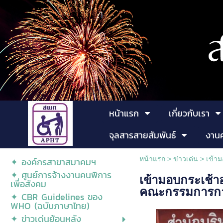
หน้าแรก
เกี่ยวกับเรา
จุลสารสายสัมพันธ์
งาน
หน้าแรก
>
ข่าวเด่น
>
เข้า
✦ องค์กรสาขาสมาคมฯ
✦ ศูนย์การจ้างงานคนพิการ
เข้ามอบกระเช้
เพื่อสังคม
คณะกรรมการการ
✦ CBR Guidelines ของ
WHO (ฉบับภาษาไทย)
✦ ข่าวเด่นย้อนหลัง