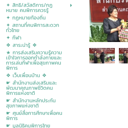
✦ สิทธิ/สวัสดิการ/กฏ
หมาย คนพิการควรรู้
✦ กฏหมายท้องถิ่น
✦ สถานที่คนพิการสะดวก
ทั่วไทย
✦ กีฬา
❖ สาระน่ารู้ ❖
★ การส่งเสริมความรู้ความ
เข้าใจการออกกำลังกายและ
การเล่นกีฬาเพื่อสุขภาพคน
พิการ
❖ เว็บเพื่อนบ้าน ❖
☛ สำนักงานส่งเสริมและ
พัฒนาคุณภาพชีวิตคน
พิการแห่งชาติ
☛ สำนักงานหลักประกัน
สุขภาพแห่งชาติ
☛ ศุนย์สื่อการศีกษาเพื่อคน
พิการ
☛ มูลนิธิคนพิการไทย