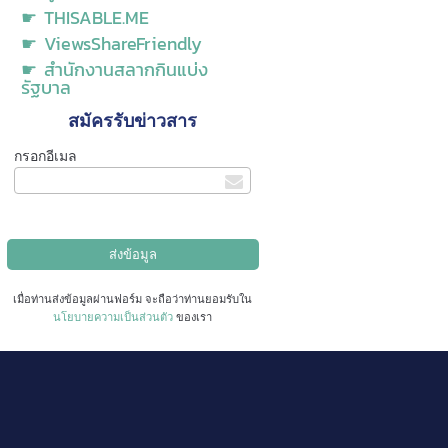
☛ THISABLE.ME
☛ ViewsShareFriendly
☛ สำนักงานสลากกินแบ่ง
รัฐบาล
สมัครรับข่าวสาร
กรอกอีเมล
เมื่อท่านส่งข้อมูลผ่านฟอร์ม จะถือว่าท่านยอมรับใน
นโยบายความเป็นส่วนตัว
ของเรา