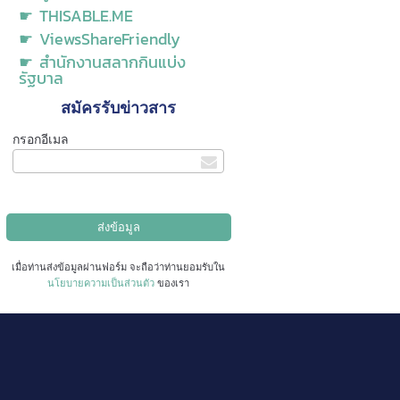
☛ THISABLE.ME
☛ ViewsShareFriendly
☛ สำนักงานสลากกินแบ่ง
รัฐบาล
สมัครรับข่าวสาร
กรอกอีเมล
เมื่อท่านส่งข้อมูลผ่านฟอร์ม จะถือว่าท่านยอมรับใน
นโยบายความเป็นส่วนตัว
ของเรา