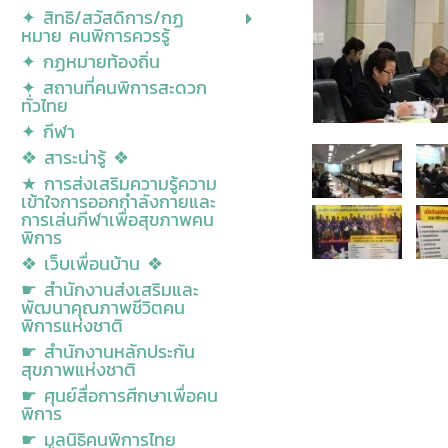
✦ สิทธิ/สวัสดิการ/กฏ
หมาย คนพิการควรรู้
✦ กฏหมายท้องถิ่น
✦ สถานที่คนพิการสะดวก
ทั่วไทย
✦ กีฬา
❖ สาระน่ารู้ ❖
★ การส่งเสริมความรู้ความ
เข้าใจการออกกำลังกายและ
การเล่นกีฬาเพื่อสุขภาพคน
พิการ
❖ เว็บเพื่อนบ้าน ❖
☛ สำนักงานส่งเสริมและ
พัฒนาคุณภาพชีวิตคน
พิการแห่งชาติ
☛ สำนักงานหลักประกัน
สุขภาพแห่งชาติ
☛ ศุนย์สื่อการศีกษาเพื่อคน
พิการ
☛ มูลนิธิคนพิการไทย