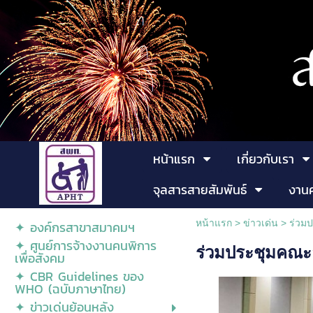
หน้าแรก
เกี่ยวกับเรา
จุลสารสายสัมพันธ์
งาน
หน้าแรก
>
ข่าวเด่น
>
ร่วมป
✦ องค์กรสาขาสมาคมฯ
✦ ศูนย์การจ้างงานคนพิการ
ร่วมประชุมคณะอน
เพื่อสังคม
✦ CBR Guidelines ของ
WHO (ฉบับภาษาไทย)
✦ ข่าวเด่นย้อนหลัง