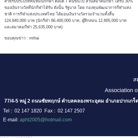
สำหรับประเภททีมที่มีนักกีฬา ตั้งแต่ 7 คนขึ้นไป ส่วนสมาคมกีฬา ได้รับ 30%
ของเงินรางวัลที่นักกีฬาได้รับ ดังนั้น รัฐบาล โดย กองทุนพัฒนาการกีฬาแห่ง
ชาติ การกีฬาแห่งประเทศไทย ได้มอบเงินรางวัลรวมจำนวนทั้งสิ้น
124,840,000 บาท (นักกีฬา 86,400,000 บาท, ผู้ฝึกสอน 12,805,000 บาท
และสมาคมกีฬา 25,635,000 บาท)
ขอบคุณข่าว : mthai
ส
Association o
77/4-5 หมู่ 2 ถนนชัยพฤกษ์ ตำบลคลองพระอุดม อำเภอปากเกร็ด
Tel : 02 147 1820 Fax : 02 147 2507
E-mail:
apht2005@hotmail.com