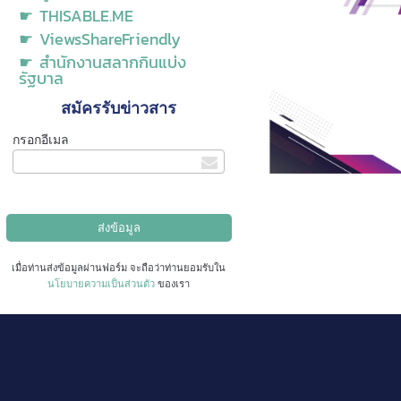
☛ THISABLE.ME
☛ ViewsShareFriendly
☛ สำนักงานสลากกินแบ่ง
รัฐบาล
สมัครรับข่าวสาร
กรอกอีเมล
เมื่อท่านส่งข้อมูลผ่านฟอร์ม จะถือว่าท่านยอมรับใน
นโยบายความเป็นส่วนตัว
ของเรา