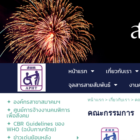
หน้าแรก
เกี่ยวกับเรา
จุลสารสายสัมพันธ์
งาน
หน้าแรก
>
เกี่ยวกับเรา
>
ค
✦ องค์กรสาขาสมาคมฯ
✦ ศูนย์การจ้างงานคนพิการ
คณะกรรมการ
เพื่อสังคม
✦ CBR Guidelines ของ
WHO (ฉบับภาษาไทย)
✦ ข่าวเด่นย้อนหลัง