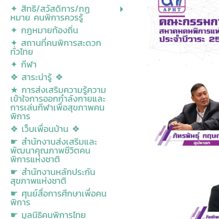
✦ สิทธิ/สวัสดิการ/กฏ
หมาย คนพิการควรรู้
✦ กฏหมายท้องถิ่น
✦ สถานที่คนพิการสะดวก
ทั่วไทย
✦ กีฬา
❖ สาระน่ารู้ ❖
★ การส่งเสริมความรู้ความ
เข้าใจการออกกำลังกายและ
การเล่นกีฬาเพื่อสุขภาพคน
พิการ
❖ เว็บเพื่อนบ้าน ❖
☛ สำนักงานส่งเสริมและ
พัฒนาคุณภาพชีวิตคน
พิการแห่งชาติ
☛ สำนักงานหลักประกัน
สุขภาพแห่งชาติ
☛ ศุนย์สื่อการศีกษาเพื่อคน
พิการ
☛ มูลนิธิคนพิการไทย