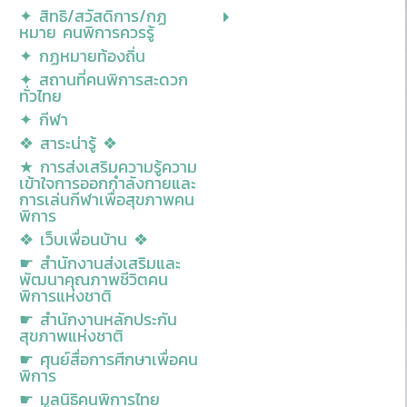
✦ สิทธิ/สวัสดิการ/กฏ
หมาย คนพิการควรรู้
✦ กฏหมายท้องถิ่น
✦ สถานที่คนพิการสะดวก
ทั่วไทย
✦ กีฬา
❖ สาระน่ารู้ ❖
★ การส่งเสริมความรู้ความ
เข้าใจการออกกำลังกายและ
การเล่นกีฬาเพื่อสุขภาพคน
พิการ
❖ เว็บเพื่อนบ้าน ❖
☛ สำนักงานส่งเสริมและ
พัฒนาคุณภาพชีวิตคน
พิการแห่งชาติ
☛ สำนักงานหลักประกัน
สุขภาพแห่งชาติ
☛ ศุนย์สื่อการศีกษาเพื่อคน
พิการ
☛ มูลนิธิคนพิการไทย