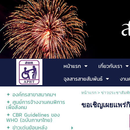
หน้าแรก
เกี่ยวกับเรา
จุลสารสายสัมพันธ์
งาน
หน้าแรก
> ข่าวประชาสัมพั
✦ องค์กรสาขาสมาคมฯ
✦ ศูนย์การจ้างงานคนพิการ
ขอเชิญเผยแพร่ก
เพื่อสังคม
✦ CBR Guidelines ของ
WHO (ฉบับภาษาไทย)
✦ ข่าวเด่นย้อนหลัง