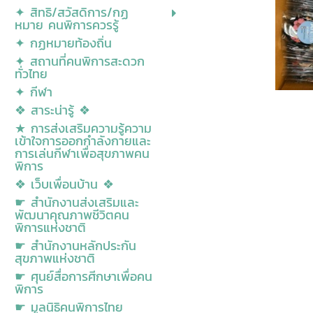
✦ สิทธิ/สวัสดิการ/กฏ
หมาย คนพิการควรรู้
✦ กฏหมายท้องถิ่น
✦ สถานที่คนพิการสะดวก
ทั่วไทย
✦ กีฬา
❖ สาระน่ารู้ ❖
★ การส่งเสริมความรู้ความ
เข้าใจการออกกำลังกายและ
การเล่นกีฬาเพื่อสุขภาพคน
พิการ
❖ เว็บเพื่อนบ้าน ❖
☛ สำนักงานส่งเสริมและ
พัฒนาคุณภาพชีวิตคน
พิการแห่งชาติ
☛ สำนักงานหลักประกัน
สุขภาพแห่งชาติ
☛ ศุนย์สื่อการศีกษาเพื่อคน
พิการ
☛ มูลนิธิคนพิการไทย