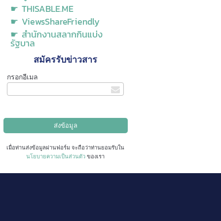
☛ THISABLE.ME
☛ ViewsShareFriendly
☛ สำนักงานสลากกินแบ่ง
รัฐบาล
สมัครรับข่าวสาร
กรอกอีเมล
เมื่อท่านส่งข้อมูลผ่านฟอร์ม จะถือว่าท่านยอมรับใน
นโยบายความเป็นส่วนตัว
ของเรา