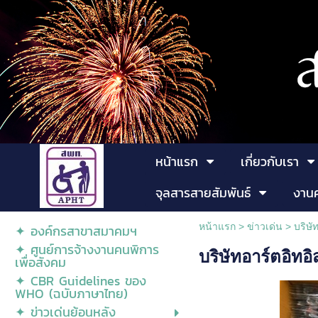
หน้าแรก
เกี่ยวกับเรา
จุลสารสายสัมพันธ์
งาน
หน้าแรก
>
ข่าวเด่น
>
บริษั
✦ องค์กรสาขาสมาคมฯ
✦ ศูนย์การจ้างงานคนพิการ
บริษัทอาร์ตอิท
เพื่อสังคม
✦ CBR Guidelines ของ
WHO (ฉบับภาษาไทย)
✦ ข่าวเด่นย้อนหลัง