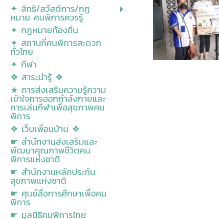
✦ สิทธิ/สวัสดิการ/กฏ
หมาย คนพิการควรรู้
✦ กฏหมายท้องถิ่น
✦ สถานที่คนพิการสะดวก
ทั่วไทย
✦ กีฬา
❖ สาระน่ารู้ ❖
★ การส่งเสริมความรู้ความ
เข้าใจการออกกำลังกายและ
การเล่นกีฬาเพื่อสุขภาพคน
พิการ
❖ เว็บเพื่อนบ้าน ❖
☛ สำนักงานส่งเสริมและ
พัฒนาคุณภาพชีวิตคน
พิการแห่งชาติ
☛ สำนักงานหลักประกัน
สุขภาพแห่งชาติ
☛ ศุนย์สื่อการศีกษาเพื่อคน
พิการ
☛ มูลนิธิคนพิการไทย