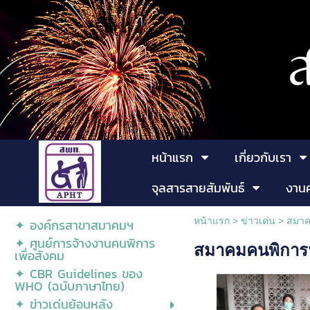
หน้าแรก
เกี่ยวกับเรา
จุลสารสายสัมพันธ์
งาน
หน้าแรก
>
ข่าวเด่น
>
สมาคม
✦ องค์กรสาขาสมาคมฯ
✦ ศูนย์การจ้างงานคนพิการ
สมาคมคนพิการฯ 
เพื่อสังคม
✦ CBR Guidelines ของ
WHO (ฉบับภาษาไทย)
✦ ข่าวเด่นย้อนหลัง