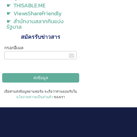
☛ THISABLE.ME
☛ ViewsShareFriendly
☛ สำนักงานสลากกินแบ่ง
รัฐบาล
สมัครรับข่าวสาร
กรอกอีเมล
เมื่อท่านส่งข้อมูลผ่านฟอร์ม จะถือว่าท่านยอมรับใน
นโยบายความเป็นส่วนตัว
ของเรา